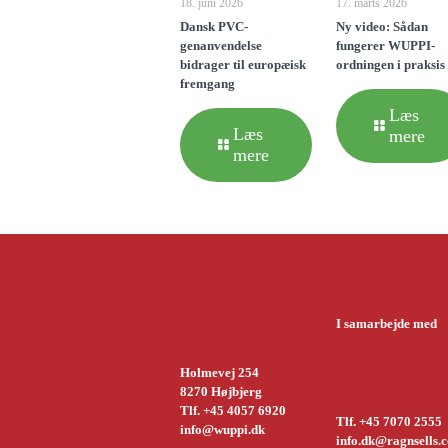
18. juni 2026
17. marts 2026
Dansk PVC-
Ny video: Sådan
genanvendelse
fungerer WUPPI-
bidrager til europæisk
ordningen i praksis
fremgang
Læs
Læs
mere
mere
I samarbejde med
Holmevej 254
8270 Højbjerg
Tlf. +45 4057 6920
Tlf. +45 7070 2555
info@wuppi.dk
info.dk@ragnsells.