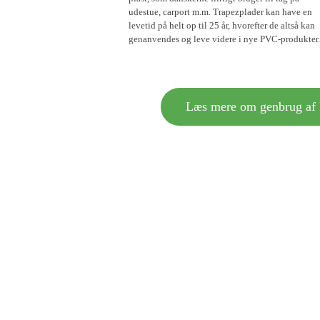
udestue, carport m.m. Trapezplader kan have en
levetid på helt op til 25 år, hvorefter de altså kan
genanvendes og leve videre i nye PVC-produkter.
Læs mere om genbrug af 
Brugte tagplader af PVC må ikke
men skal lægges i samme contai
genanvendt til nye PVC-produkte