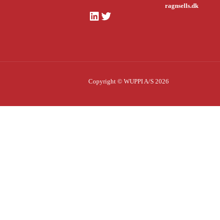
ragnsells.dk
LinkedIn
Twitter
Copyright © WUPPI A/S 2026