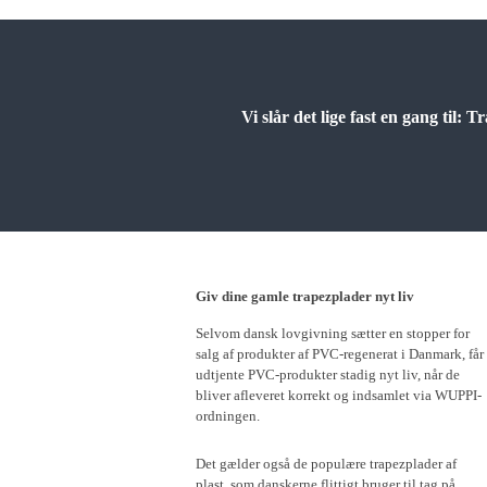
Vi slår det lige fast en gang til
Giv dine gamle trapezplader nyt liv
Selvom dansk lovgivning sætter en stopper for
salg af produkter af PVC-regenerat i Danmark, får
udtjente PVC-produkter stadig nyt liv, når de
bliver afleveret korrekt og indsamlet via WUPPI-
ordningen.
Det gælder også de populære trapezplader af
plast, som danskerne flittigt bruger til tag på