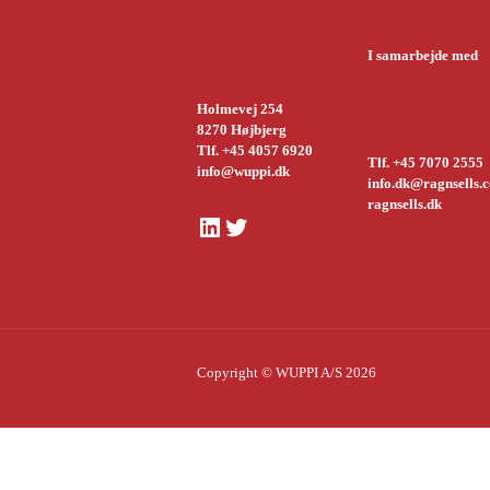
I samarbejde med
Holmevej 254
8270 Højbjerg
Tlf. +45 4057 6920
Tlf. +45 7070 2555
info@wuppi.dk
info.dk@ragnsells.
ragnsells.dk
LinkedIn
Twitter
Copyright © WUPPI A/S 2026