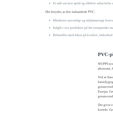
Et mål om lavt spild og effektiv udnyttelse 
Det betyder, at den indsamlede PVC:
Håndteres ansvarligt og miljømæssigt forsva
Indgår i nye produkter på det europæiske m
Behandles med fokus på kvalitet, sikkerhe
PVC-pl
WUPPI-syst
økonomi, f
Ved at fra
bæredygtig
genanvendt
Europa. Gr
genanvende
Det giver 
korrekt. Ge