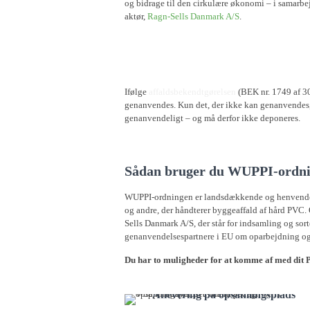
og bidrage til den cirkulære økonomi – i samarbe
aktør,
Ragn-Sells Danmark A/S
.
Hvad siger affaldsbekendtgørelsen?
Ifølge
affaldsbekendtgørelsen
(BEK nr. 1749 af 30
genanvendes. Kun det, der ikke kan genanvende
genanvendeligt – og må derfor ikke deponeres.
Sådan bruger du WUPPI-ordn
WUPPI-ordningen er landsdækkende og henvender s
og andre, der håndterer byggeaffald af hård PVC
Sells Danmark A/S, der står for indsamling og sor
genanvendelsespartnere i EU om oparbejdning og
Du har to muligheder for at komme af med dit 
Aflevering på opsamlingsplads