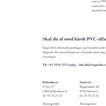
end ny PVC
svarer den
produktion
Skal du af med hårdt PVC-affa
Ragn-Sells Danmark modtager og behandler alle 
følgende fire hovedlokationer. Kontakt altid salg
leveringer:
Tlf. +45 7070 2555 (salg) –
info.dk@ragnsells.
København
Næstved
L-Vej 5-7
Maglemølle 46
2300 København S
4700 Næstved
tlf. 70 70 25 55
tlf. 70 70 25 55
Åbningstider:
Åbningstider: