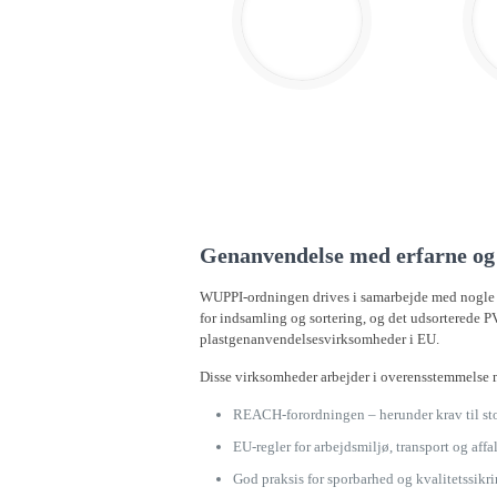
Dit PVC-affald bliver håndteret
Mater
af erfarne virksomheder med
produkt
styr på kvalitet og miljø
v
Genanvendelse med erfarne og 
WUPPI-ordningen drives i samarbejde med nogle a
for indsamling og sortering, og det udsorterede PV
plastgenanvendelsesvirksomheder i EU.
Disse virksomheder arbejder i overensstemmelse 
REACH-forordningen – herunder krav til st
EU-regler for arbejdsmiljø, transport og aff
God praksis for sporbarhed og kvalitetssikr