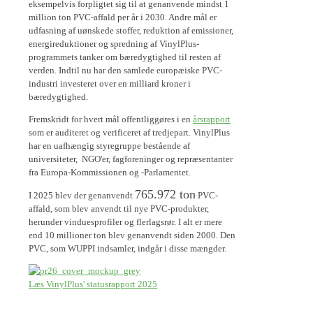
eksempelvis forpligtet sig til at genanvende mindst 1
million ton PVC-affald per år i 2030. Andre mål er
udfasning af uønskede stoffer, reduktion af emissioner,
energireduktioner og spredning af VinylPlus-
programmets tanker om bæredygtighed til resten af
verden. Indtil nu har den samlede europæiske PVC-
industri investeret over en milliard kroner i
bæredygtighed.
Fremskridt for hvert mål offentliggøres i en
årsrapport
som er auditeret og verificeret af tredjepart. VinylPlus
har en uafhængig styregruppe bestående af
universiteter, NGO'er, fagforeninger og repræsentanter
fra Europa-Kommissionen og -Parlamentet.
765.972 ton
I 2025 blev der genanvendt
PVC-
affald, som blev anvendt til nye PVC-produkter,
herunder vinduesprofiler og flerlagsrør. I alt er mere
end 10 millioner ton blev genanvendt siden 2000. Den
PVC, som WUPPI indsamler, indgår i disse mængder.
Læs VinylPlus' statusrapport 2025