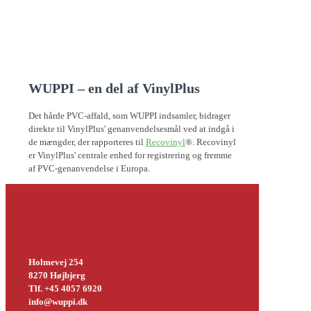
WUPPI – en del af VinylPlus
Det hårde PVC-affald, som WUPPI indsamler, bidrager
direkte til VinylPlus' genanvendelsesmål ved at indgå i
de mængder, der rapporteres til
Recovinyl
®. Recovinyl
er VinylPlus' centrale enhed for registrering og fremme
af PVC-genanvendelse i Europa.
Holmevej 254
8270 Højbjerg
Tlf. +45 4057 6920
info@wuppi.dk