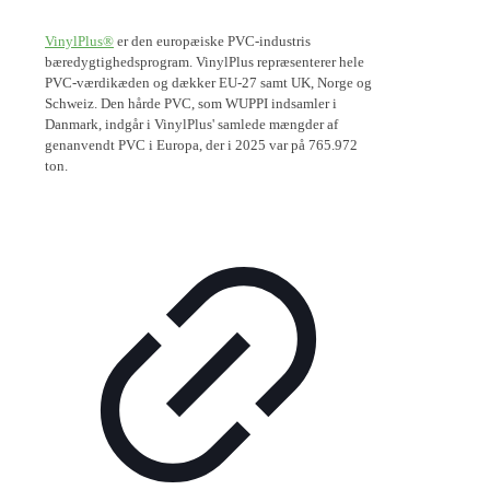
VinylPlus®
er den europæiske PVC-industris
bæredygtighedsprogram. VinylPlus repræsenterer hele
PVC-værdikæden og dækker EU-27 samt UK, Norge og
Schweiz. Den hårde PVC, som WUPPI indsamler i
Danmark, indgår i VinylPlus' samlede mængder af
genanvendt PVC i Europa, der i 2025 var på 765.972
ton.