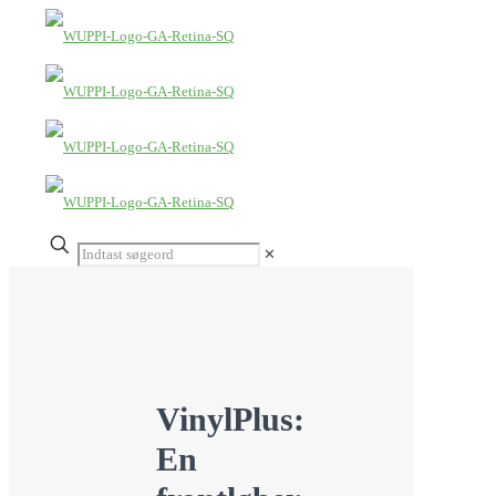
✕
VinylPlus:
En