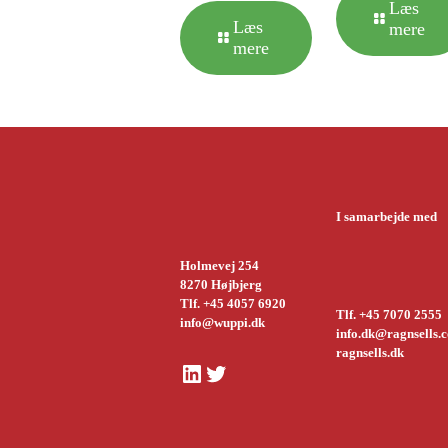
Læs
Læs
mere
mere
I samarbejde med
Holmevej 254
8270 Højbjerg
Tlf. +45 4057 6920
Tlf. +45 7070 2555
info@wuppi.dk
info.dk@ragnsells.
ragnsells.dk
LinkedIn
Twitter