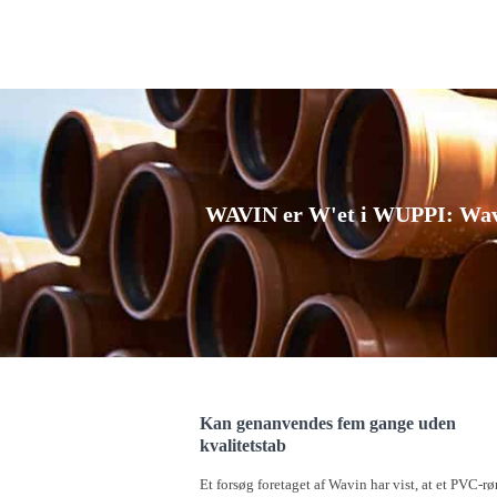
WAVIN er W'et i WUPPI: Wavin
Kan genanvendes fem gange uden
kvalitetstab
Et forsøg foretaget af Wavin har vist, at et PVC-rø