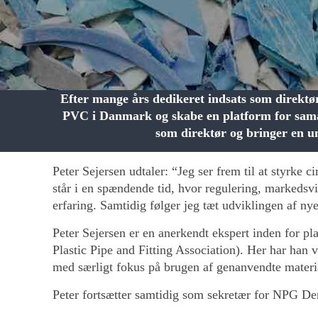
Efter mange års dedikeret indsats som direktør
PVC i Danmark og skabe en platform for sama
som direktør og bringer en u
Peter Sejersen udtaler: “Jeg ser frem til at styrke
står i en spændende tid, hvor regulering, markeds
erfaring. Samtidig følger jeg tæt udviklingen af n
Peter Sejersen er en anerkendt ekspert inden for pl
Plastic Pipe and Fitting Association). Her har han 
med særligt fokus på brugen af genanvendte materi
Peter fortsætter samtidig som sekretær for NPG De