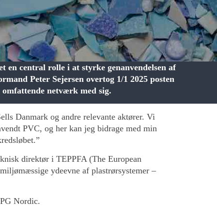
 en central rolle i at styrke genanvendelsen af
rmand Peter Sejersen overtog 1/1 2025 posten
t omfattende netværk med sig.
Sells Danmark og andre relevante aktører. Vi
nanvendt PVC, og her kan jeg bidrage med min
kredsløbet.”
 teknisk direktør i TEPPFA (The European
og miljømæssige ydeevne af plastrørsystemer –
NPG Nordic.