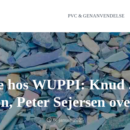
PVC & GENANVENDELSE
te hos WUPPI: Knud 
n, Peter Sejersen ov
6. januar 2025