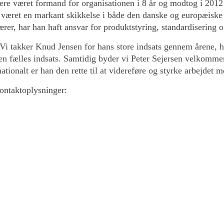
re været formand for organisationen i 8 år og modtog i 2012 P
ret en markant skikkelse i både den danske og europæiske 
er, har han haft ansvar for produktstyring, standardisering o
i takker Knud Jensen for hans store indsats gennem årene, h
 fælles indsats. Samtidig byder vi Peter Sejersen velkomme
nationalt er han den rette til at videreføre og styrke arbejde
ontaktoplysninger: