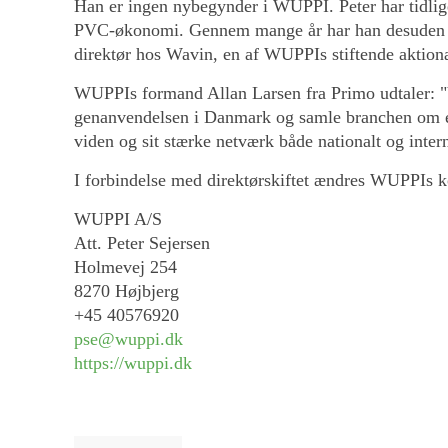
Han er ingen nybegynder i WUPPI. Peter har tidlige
PVC-økonomi. Gennem mange år har han desuden væ
direktør hos Wavin, en af WUPPIs stiftende aktionær
WUPPIs formand Allan Larsen fra Primo udtaler: "V
genanvendelsen i Danmark og samle branchen om en
viden og sit stærke netværk både nationalt og inter
I forbindelse med direktørskiftet ændres WUPPIs k
WUPPI A/S
Att. Peter Sejersen
Holmevej 254
8270 Højbjerg
+45 40576920
pse@wuppi.dk
https://wuppi.dk