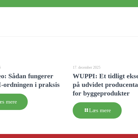
6
17. december 2025
eo: Sådan fungerer
WUPPI: Et tidligt eks
ordningen i praksis
på udvidet producent
for byggeprodukter
æs mere
Læs mere