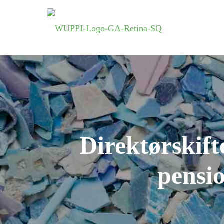
Direktørskif
pensio