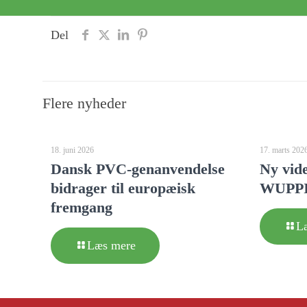
Del
Flere nyheder
18. juni 2026
17. marts 202
Dansk PVC-genanvendelse
Ny vid
bidrager til europæisk
WUPPI-
fremgang
L
Læs mere