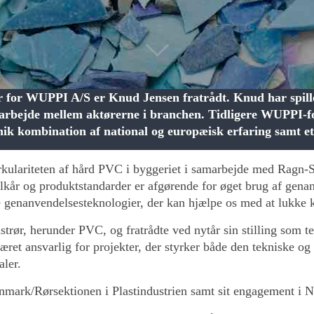
 for WUPPI A/S er Knud Jensen fratrådt. Knud har spillet
rbejde mellem aktørerne i branchen. Tidligere WUPPI-fo
nik kombination af national og europæisk erfaring samt e
 cirkulariteten af hård PVC i byggeriet i samarbejde med Ragn-
vilkår og produktstandarder er afgørende for øget brug af ge
ye genanvendelsesteknologier, der kan hjælpe os med at lukke 
astrør, herunder PVC, og fratrådte ved nytår sin stilling som
været ansvarlig for projekter, der styrker både den tekniske 
aler.
nmark/Rørsektionen i Plastindustrien samt sit engagement i 