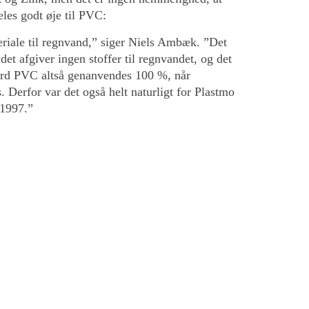
les godt øje til PVC:
riale til regnvand,” siger Niels Ambæk. ”Det
 det afgiver ingen stoffer til regnvandet, og det
hård PVC altså genanvendes 100 %, når
. Derfor var det også helt naturligt for Plastmo
 1997.”
d økonomi i,” siger Niels Ambæk. ”Men fremfor
ig gevinst i det. PVC skal ikke deponeres og
ts i vores produktion.”
 fået installeret et 205 kWh solcelleanlæg på
 august 2024. Den energi, som anlægget leverer,
en af vores plasttagrender, hvilket gør, at vi