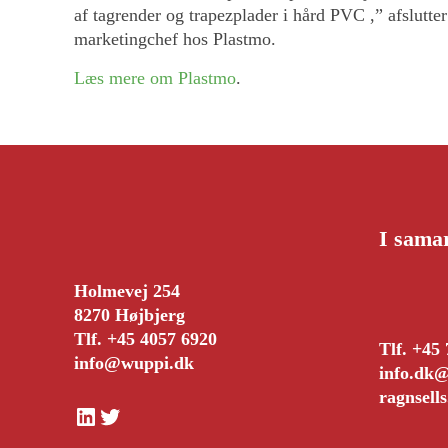
af tagrender og trapezplader i hård PVC ,” afslutt
marketingchef hos Plastmo.
Læs mere om Plastmo
.
I sama
Holmevej 254
8270 Højbjerg
Tlf. +45 4057 6920
Tlf. +45
info@wuppi.dk
info.dk@
ragnsell
LinkedIn
Twitter