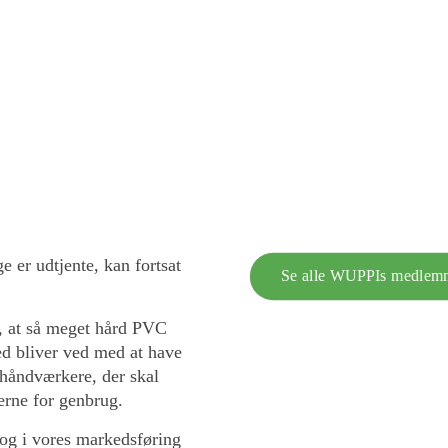
kommer til at reducere CO2-a
plast tagrenden under 1/4
Med det nye solcelleanlæg vi
i produktionen.
nok et vidst spild, men
tionen, så overskydende
uses og bliver
e er udtjente, kan fortsat
Se alle WUPPIs medlem
, at så meget hård PVC
d bliver ved med at have
 håndværkere, der skal
erne for genbrug.
 og i vores markedsføring