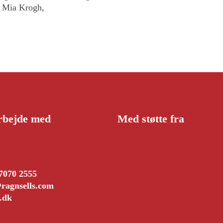
er Mia Krogh,
rbejde med
Med støtte fra
 7070 2555
ragnsells.com
s.dk