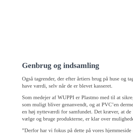
traditionel tagrende i stål, så er CO2-aftrykket for 
af stål tagrendens.
Se EPD'en her
.
I produktionen af tagrender i PVC er der naturligt 
man gør hos Plastmo en målrettet indsats i produk
materiale såsom spild og fejlproducerede emner kn
genanvendt til nye produkter.
Genbrug og indsamling
Også tagrender, der efter årtiers brug på huse og tag
have værdi, selv når de er blevet kasseret.
Som medejer af WUPPI er Plastmo med til at sikre
som muligt bliver genanvendt, og at PVC’en derme
en høj nytteværdi for samfundet. Det kræver, at de
vælge og bruge produkterne, er klar over mulighed
”Derfor har vi fokus på dette på vores hjemmeside