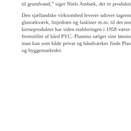
til grundvand,” siger Niels Ambæk, der er produkt
Den sjællandske virksomhed leverer udover tagrend
glasrækværk, linjedræn og faskiner m.m. til det n
kerneproduktet har siden etableringen i 1958 været
fremstillet af hård PVC. Plastmo sælger sine løsnin
man kan som både privat og håndværker finde Plast
og byggemarkeder.
Tagrenden i PVC har det laveste
Plastmo har fået udarbejdet en produktspecifik EPD
den lokalproduceret Plastmo Plast Tagrende har et
Tagrenden er produceret af 100% genanvendelig bl
(polyvinylklorid) et materiale, som kan genanvende
Sammenligner man det globale opvarmningspotenti