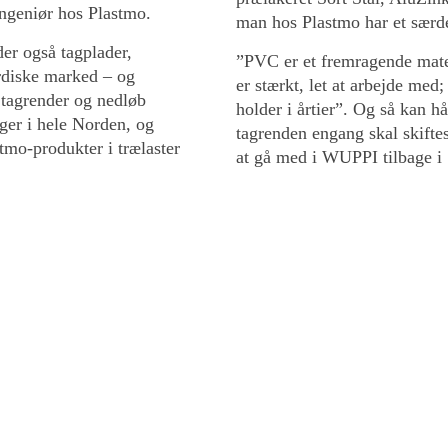
ingeniør hos Plastmo.
man hos Plastmo har et særde
er også tagplader,
”PVC er et fremragende mate
ordiske marked – og
er stærkt, let at arbejde med;
 tagrender og nedløb
holder i årtier”. Og så kan 
ger i hele Norden, og
tagrenden engang skal skiftes
mo-produkter i trælaster
at gå med i WUPPI tilbage i
 CO2-aftryk
”Det er der selvfølgelig go
alt er der også en miljømæss
derfor gør vi så stor en indsa
, der dokumenterer, at
 meget lavt CO2-aftryk.
I foråret 2024 har vi desuden
taget af vores lagerbygning.
yfri hård PVC
s op til 10 gange.
Anlægget blev taget i brug i
bruger vi direkte i produktion
ale (GWP-total) med en