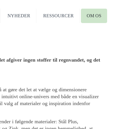
NYHEDER
RESSOURCER
OM OS
lastmo
 afgiver ingen stoffer til regnvandet, og det
 at gøre det let at vælge og dimensionere
intuitivt online-univers med både en visualizer
l valg af materialer og inspiration indenfor
ender i følgende materialer: Stål Plus,
k og Zink, men det er ingen hemmelighed, at