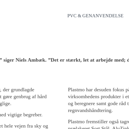
PVC & GENANVENDELSE
n del af hverdagen hos P
siger Niels Ambæk. ”Det er stærkt, let at arbejde med; det
, der grundlagde
Plastmo har desuden fokus på
t gøre genbrug af hård
virksomhedens produkter i et 
glige.
og beregnere samt gode råd ti
regnvandshåndtering.
ed vigtige begreber.
Plastmo fremstiller også tagr
t hele vejen fra sky og
prælakeret Sort Stål, AluZin