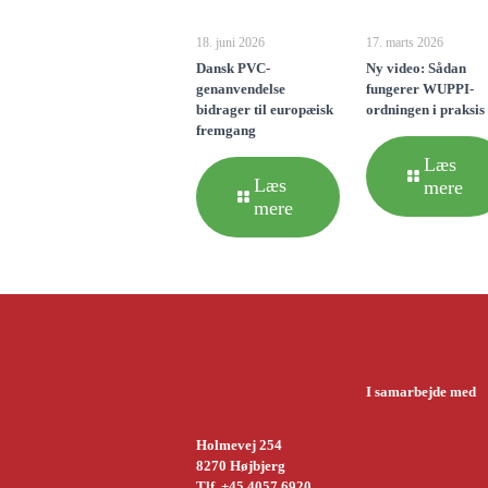
18. juni 2026
17. marts 2026
Dansk PVC-
Ny video: Sådan
genanvendelse
fungerer WUPPI-
bidrager til europæisk
ordningen i praksis
fremgang
Læs
Læs
mere
mere
I samarbejde med
Holmevej 254
8270 Højbjerg
Tlf. +45 4057 6920