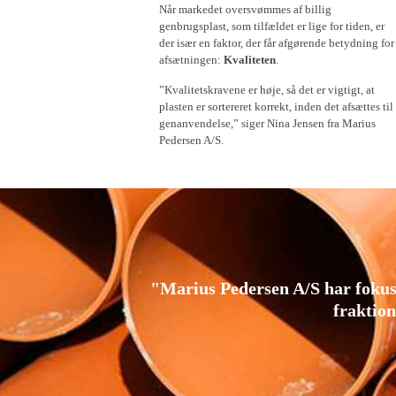
Når markedet oversvømmes af billig
genbrugsplast, som tilfældet er lige for tiden, er
der især en faktor, der får afgørende betydning for
afsætningen:
Kvaliteten
.
”Kvalitetskravene er høje, så det er vigtigt, at
plasten er sortereret korrekt, inden det afsættes til
genanvendelse,” siger Nina Jensen fra Marius
Pedersen A/S.
"Marius Pedersen A/S har fokus p
fraktio