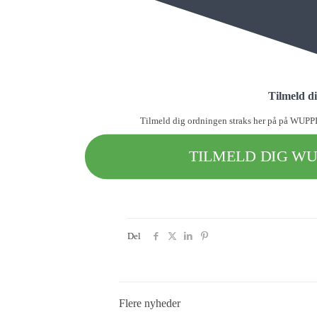
Tilmeld d
Tilmeld dig ordningen straks her på på WUPPIs
TILMELD DIG WU
Del
Flere nyheder