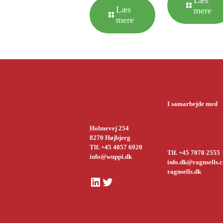
Læs
Læs
mere
mere
I samarbejde med
Holmevej 254
8270 Højbjerg
Tlf. +45 4057 6920
Tlf. +45 7070 2555
info@wuppi.dk
info.dk@ragnsells.
ragnsells.dk
LinkedIn
Twitter