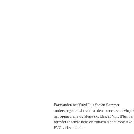
"VinylPlus fortsætter med at løb
gælder indførel
Formanden for VinylPlus Stefan Sommer
understregede i sin tale, at den succes, som Vinyl
har opnået, ene og alene skyldes, at VinylPlus har
formået at samle hele værdikæden af europæiske
PVC-virksomheder.