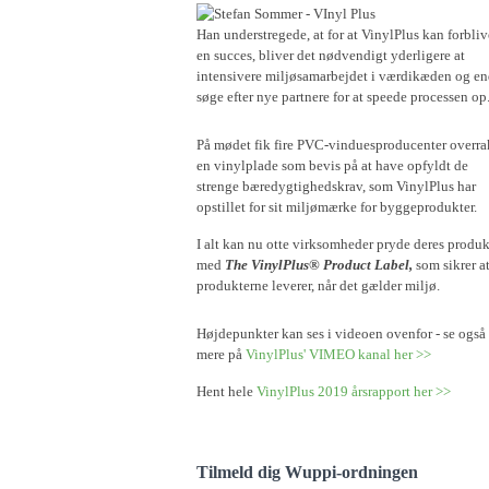
Han understregede, at for at VinylPlus kan forbliv
en succes, bliver det nødvendigt yderligere at
intensivere miljøsamarbejdet i værdikæden og e
søge efter nye partnere for at speede processen op
På mødet fik fire PVC-vinduesproducenter overra
en vinylplade som bevis på at have opfyldt de
strenge bæredygtighedskrav, som VinylPlus har
opstillet for sit miljømærke for byggeprodukter.
I alt kan nu otte virksomheder pryde deres produk
med
The VinylPlus® Product Label,
som sikrer a
produkterne leverer, når det gælder miljø.
Højdepunkter kan ses i videoen ovenfor - se også
mere på
VinylPlus' VIMEO kanal her >>
Hent hele
VinylPlus 2019 årsrapport her >>
Tilmeld dig Wuppi-ordningen