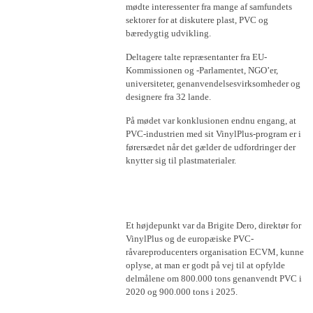
mødte interessenter fra mange af samfundets
sektorer for at diskutere plast, PVC og
bæredygtig udvikling.
Deltagere talte repræsentanter fra EU-
Kommissionen og -Parlamentet, NGO’er,
universiteter, genanvendelsesvirksomheder og
designere fra 32 lande.
På mødet var konklusionen endnu engang, at
PVC-industrien med sit VinylPlus-program er i
førersædet når det gælder de udfordringer der
knytter sig til plastmaterialer.
Et højdepunkt var da Brigite Dero, direktør for
VinylPlus og de europæiske PVC-
råvareproducenters organisation ECVM, kunne
oplyse, at man er godt på vej til at opfylde
delmålene om 800.000 tons genanvendt PVC i
2020 og 900.000 tons i 2025.