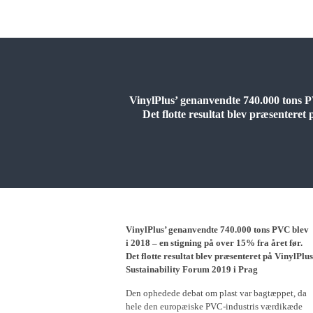
VinylPlus’ genanvendte 740.000 tons PV
Det flotte resultat blev præsenteret
VinylPlus’ genanvendte 740.000 tons PVC blev
i 2018 – en stigning på over 15% fra året før.
Det flotte resultat blev præsenteret på VinylPlus
Sustainability Forum 2019 i Prag
Den ophedede debat om plast var bagtæppet, da
hele den europæiske PVC-industris værdikæde