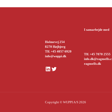
I samarbejde med
Holmevej 254
8270 Højbjerg
Tlf. +45 4057 6920
Tlf. +45 7070 2555
info@wuppi.dk
info.dk@ragnsells.
ragnsells.dk
LinkedIn
Twitter
Copyright © WUPPI A/S 2026