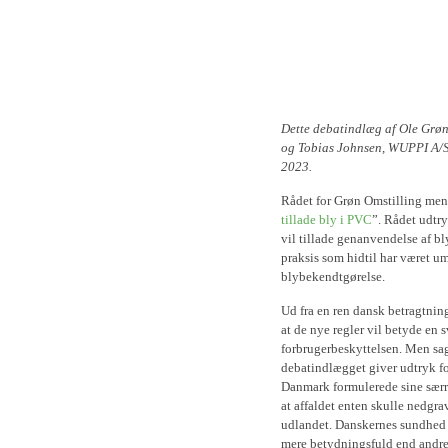
Dette debatindlæg af Ole Grø
og Tobias Johnsen, WUPPI A/S,
2023.
Rådet for Grøn Omstilling mene
tillade bly i PVC
”. Rådet udtr
vil tillade genanvendelse af b
praksis som hidtil har været u
blybekendtgørelse.
Ud fra en ren dansk betragtni
at de nye regler vil betyde en 
forbrugerbeskyttelsen. Men sa
debatindlægget giver udtryk fo
Danmark formulerede sine særre
at affaldet enten skulle nedgra
udlandet. Danskernes sundhed 
mere betydningsfuld end andre