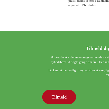
plast i denne sektor. I Danmark
egen WUPPI-ordning.
Tilmeld di
Ønsker du at vide mere om genanvendelse af 
nyhedsbrev ud nogle gange om året. Her kan
Du kan let melde dig til nyhedsbrevet – og lige
re
Tilmeld