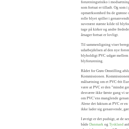
forureningsrisiko i modsætning
som fortsat er tilladt. Og som
opmærksomhed fra de grønne o
rolle blyet spiller i genanvend
suverænt største kilde til bly
tage på kirker og andre fredede
årsager fortsat er lovligt.
Til sammenligning viser beregn
udarbejdelsen af den nye foror
blyholdigt PVC udgør mellem 
blyforurening.
Rådet for Grøn Omstilling afsl
Kommissionen. Kommissionen bø
målsætning om et PVC-frit Eur
være at PVC er den ”mindst gen
desværre ikke første gang vi se
om PVC’ens manglende genanve
Alene det faktum at PVC er en 
ikke lader sig genanvende, gør
I øvrigt er det pudsigt, at de s
både
Danmark
og
Tyskland
anf