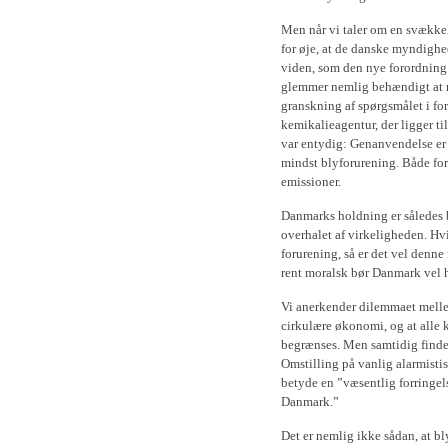
Men når vi taler om en svækkel
for øje, at de danske myndighe
viden, som den nye forordning
glemmer nemlig behændigt at n
granskning af spørgsmålet i fo
kemikalieagentur, der ligger t
var entydig: Genanvendelse er 
mindst blyforurening. Både fo
emissioner.
Danmarks holdning er således 
overhalet af virkeligheden. H
forurening, så er det vel denn
rent moralsk bør Danmark vel h
Vi anerkender dilemmaet mellem
cirkulære økonomi, og at alle ki
begrænses. Men samtidig finder
Omstilling på vanlig alarmistis
betyde en ”væsentlig forringels
Danmark.”
Det er nemlig ikke sådan, at b