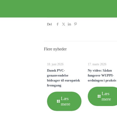
Del
Flere nyheder
18. juni 2026
17. marts 2026
Dansk PVC-
Ny video: Sådan
genanvendelse
fungerer WUPPI-
bidrager til europæisk
ordningen i praksis
fremgang
Læs
Læs
mere
mere