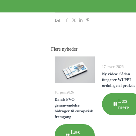
Del
Flere nyheder
17. marts 2026
Ny video: Sådan
fungerer WUPPI-
ordningen i praksis
18. juni 2026
Dansk PVC-
Læs
genanvendelse
mere
bidrager til europæisk
fremgang
Læs