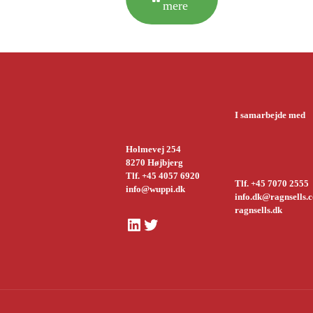
mere
I samarbejde med
Holmevej 254
8270 Højbjerg
Tlf. +45 4057 6920
Tlf. +45 7070 2555
info@wuppi.dk
info.dk@ragnsells.
ragnsells.dk
LinkedIn
Twitter