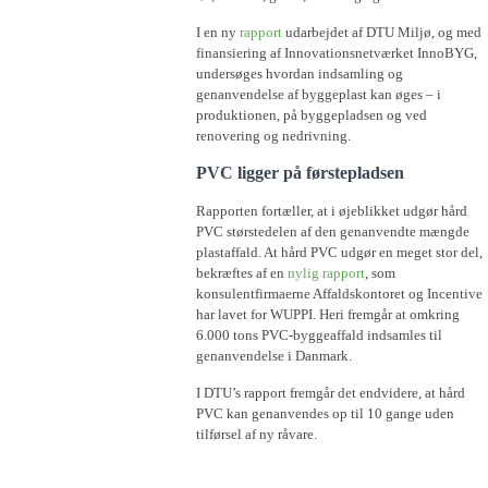
I en ny
rapport
udarbejdet af DTU Miljø, og med
finansiering af Innovationsnetværket InnoBYG,
undersøges hvordan indsamling og
genanvendelse af byggeplast kan øges – i
produktionen, på byggepladsen og ved
renovering og nedrivning.
PVC ligger på førstepladsen
Rapporten fortæller, at i øjeblikket udgør hård
PVC størstedelen af den genanvendte mængde
plastaffald. At hård PVC udgør en meget stor del,
bekræftes af en
nylig rapport
, som
konsulentfirmaerne Affaldskontoret og Incentive
har lavet for WUPPI. Heri fremgår at omkring
6.000 tons PVC-byggeaffald indsamles til
genanvendelse i Danmark.
I DTU’s rapport fremgår det endvidere, at hård
PVC kan genanvendes op til 10 gange uden
tilførsel af ny råvare.