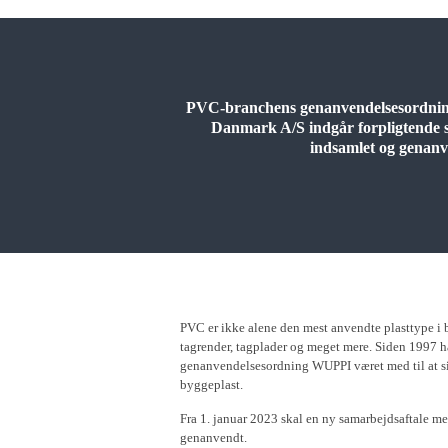
PVC-branchens genanvendelsesordnin
Danmark A/S indgår forpligtende 
indsamlet og genan
PVC er ikke alene den mest anvendte plasttype i by
tagrender, tagplader og meget mere. Siden 1997
genanvendelsesordning WUPPI været med til at si
byggeplast.
Fra 1. januar 2023 skal en ny samarbejdsaftale me
genanvendt.