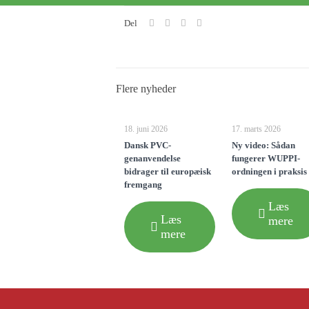
Del
Flere nyheder
18. juni 2026
17. marts 2026
Dansk PVC-
Ny video: Sådan
genanvendelse
fungerer WUPPI-
bidrager til europæisk
ordningen i praksis
fremgang
Læs
Læs
mere
mere