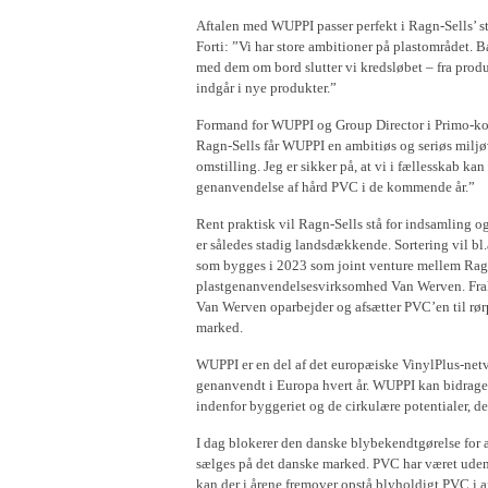
Aftalen med WUPPI passer perfekt i Ragn-Sells’ s
Forti: ”Vi har store ambitioner på plastområdet.
med dem om bord slutter vi kredsløbet – fra prod
indgår i nye produkter.”
Formand for WUPPI og Group Director i Primo-kon
Ragn-Sells får WUPPI en ambitiøs og seriøs miljø
omstilling. Jeg er sikker på, at vi i fællesskab 
genanvendelse af hård PVC i de kommende år.”
Rent praktisk vil Ragn-Sells stå for indsamling 
er således stadig landsdækkende. Sortering vil bl
som bygges i 2023 som joint venture mellem Rag
plastgenanvendelsesvirksomhed Van Werven. Frakti
Van Werven oparbejder og afsætter PVC’en til rø
marked.
WUPPI er en del af det europæiske VinylPlus-netv
genanvendt i Europa hvert år. WUPPI kan bidrage 
indenfor byggeriet og de cirkulære potentialer, der
I dag blokerer den danske blybekendtgørelse for
sælges på det danske marked. PVC har været uden
kan der i årene fremover opstå blyholdigt PVC i 