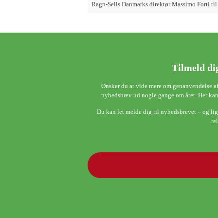
Ragn-Sells Danmarks direktør Massimo Forti til 
Tilmeld di
Ønsker du at vide mere om genanvendelse af 
nyhedsbrev ud nogle gange om året. Her kan
Du kan let melde dig til nyhedsbrevet – og lige
re