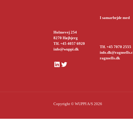
I samarbejde med
Holmevej 254
8270 Højbjerg
Tlf. +45 4057 6920
Tlf. +45 7070 2555
info@wuppi.dk
info.dk@ragnsells.
ragnsells.dk
LinkedIn
Twitter
Copyright © WUPPI A/S 2026