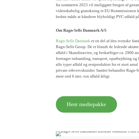
fra sommeren 2023 vil muliggøre brugen af genan
videnskabelig granskning er EU-Kommissionen ko
bedste måde at håndtere blyholdigt PVC-affald p
Om Ragn-Sells Danmark A/S
Ragn-Sells Danmark
er en del af den svenske fam
Ragn-Sells Group. De er blandt de ledende aktører
affald i Skandinavien, og beskæftiger ca. 2900 an
foretager indsamling, transport, oparbejdning og 
alle typer affald og restprodukter for et stort antal
private erhvervskunder. Samlet behandler Ragn-S
mere end 6 mio. ton affald årligt.
Hent mediepakke