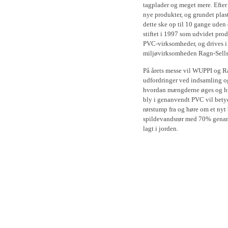
tagplader og meget mere. Efte
nye produkter, og grundet pl
dette ske op til 10 gange uden 
stiftet i 1997 som udvidet pro
PVC-virksomheder, og drives i
miljøvirksomheden Ragn-Sells
På årets messe vil WUPPI og R
udfordringer ved indsamling o
hvordan mængderne øges og h
bly i genanvendt PVC vil betyd
rørstump fra og høre om et ny
spildevandsrør med 70% gena
lagt i jorden.