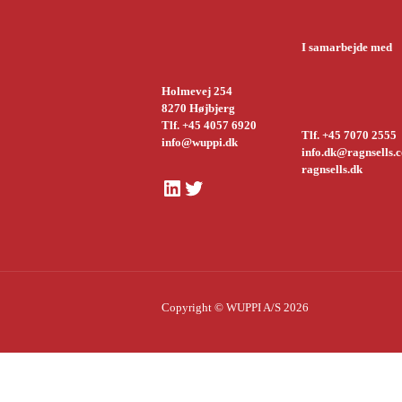
I samarbejde med
Holmevej 254
8270 Højbjerg
Tlf. +45 4057 6920
Tlf. +45 7070 2555
info@wuppi.dk
info.dk@ragnsells.
ragnsells.dk
LinkedIn
Twitter
Copyright © WUPPI A/S 2026