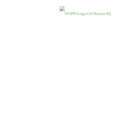
Mød WUPPI på