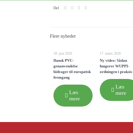
Del
Flere nyheder
18. juni 2026
17. marts 2026
Dansk PVC-
Ny video: Sådan
genanvendelse
fungerer WUPPI-
bidrager til europæisk
ordningen i praksis
fremgang
Læs
Læs
mere
mere