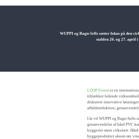
WUPPI og Ragn-Sells sætter fokus på den ci
stablen 26. og 27. apri
LOOP Forum
er en internation
tiltrækker ledende virksomheder
diskutere innovative løsninger
affaldsreduktion, genanvendel
I år vil WUPPI og Ragn-Sells
genanvendelse af hård PVC kan b
byggeriet mere cirkulært. Hård
byggeprodukter såsom rør, vind